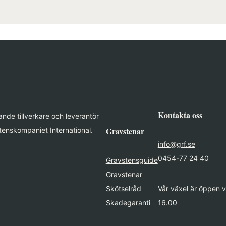
Kontakta oss
nde tillverkare och leverantör
Gravstenar
tenskompaniet International.
info@grf.se
0454-77 24 40
Gravstensguide
Gravstenar
Skötselråd
Vår växel är öppen 
Skadegaranti
16.00