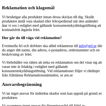
Reklamation och klagomål
Vi besiktigar alla produkter innan dessa skickas till dig. Skulle
produkten ändå vara skadad eller felexpedierad när den anländer
åtar vi oss i enlighet med gällande konsumentskyddslagstiftning att
kostnadsfritt åtgärda felet.
Hur går du till väga vid reklamation?
Eventuella fel och defekter ska alltid reklameras till
info@grf.se
där
du anger ditt namn, din adress, e-postadress, ordernummer och en
beskrivning av felet.
Vi förbehåller oss rätten att neka en reklamation om det visar sig att
varan inte är felaktig i enlighet med gällande
konsumentskyddslagstiftning. Vid reklamationer följer vi riktlinjer
från Allmänna Reklamationsnämnden, se arn.se
Ansvarsbegränsning
Vi tar inget ansvar för indirekta skador som kan uppstå på grund av
produkten.
Vi accepterar inget ansvar för förseningar/fel till följd av