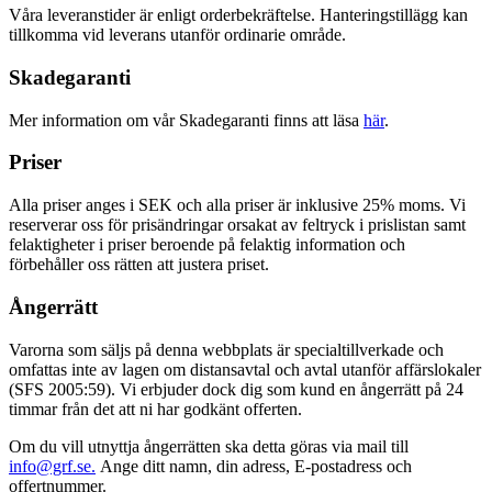
Våra leveranstider är enligt orderbekräftelse. Hanteringstillägg kan
tillkomma vid leverans utanför ordinarie område.
Skadegaranti
Mer information om vår Skadegaranti finns att läsa
här
.
Priser
Alla priser anges i SEK och alla priser är inklusive 25% moms. Vi
reserverar oss för prisändringar orsakat av feltryck i prislistan samt
felaktigheter i priser beroende på felaktig information och
förbehåller oss rätten att justera priset.
Ångerrätt
Varorna som säljs på denna webbplats är specialtillverkade och
omfattas inte av lagen om distansavtal och avtal utanför affärslokaler
(SFS 2005:59). Vi erbjuder dock dig som kund en ångerrätt på 24
timmar från det att ni har godkänt offerten.
Om du vill utnyttja ångerrätten ska detta göras via mail till
info@grf.se.
Ange ditt namn, din adress, E-postadress och
offertnummer.