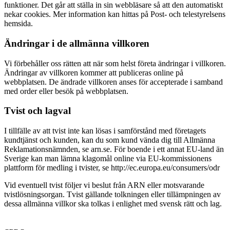
funktioner. Det går att ställa in sin webbläsare så att den automatiskt
nekar cookies. Mer information kan hittas på Post- och telestyrelsens
hemsida.
Ändringar i de allmänna villkoren
Vi förbehåller oss rätten att när som helst företa ändringar i villkoren.
Ändringar av villkoren kommer att publiceras online på
webbplatsen. De ändrade villkoren anses för accepterade i samband
med order eller besök på webbplatsen.
Tvist och lagval
I tillfälle av att tvist inte kan lösas i samförstånd med företagets
kundtjänst och kunden, kan du som kund vända dig till Allmänna
Reklamationsnämnden, se arn.se. För boende i ett annat EU-land än
Sverige kan man lämna klagomål online via EU-kommissionens
plattform för medling i tvister, se http://ec.europa.eu/consumers/odr
Vid eventuell tvist följer vi beslut från ARN eller motsvarande
tvistlösningsorgan. Tvist gällande tolkningen eller tillämpningen av
dessa allmänna villkor ska tolkas i enlighet med svensk rätt och lag.