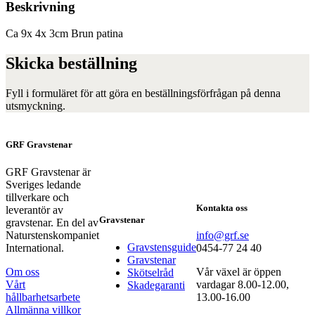
Beskrivning
Ca 9x 4x 3cm Brun patina
Skicka beställning
Fyll i formuläret för att göra en beställningsförfrågan på denna
utsmyckning.
GRF Gravstenar
GRF Gravstenar är
Sveriges ledande
tillverkare och
Kontakta oss
leverantör av
Gravstenar
gravstenar. En del av
Naturstenskompaniet
info@grf.se
Gravstensguide
International.
0454-77 24 40
Gravstenar
Om oss
Vår växel är öppen
Skötselråd
Vårt
vardagar 8.00-12.00,
Skadegaranti
hållbarhetsarbete
13.00-16.00
Allmänna villkor