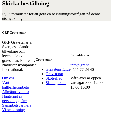
Skicka beställning
Fyll i formuläret för att göra en beställningsförfrågan på denna
utsmyckning.
GRF Gravstenar
GRF Gravstenar är
Sveriges ledande
tillverkare och
Kontakta oss
leverantör av
Gravstenar
gravstenar. En del av
Naturstenskompaniet
info@grf.se
Gravstensguide
International.
0454-77 24 40
Gravstenar
Om oss
Vår växel är öppen
Skötselråd
Vårt
vardagar 8.00-12.00,
Skadegaranti
hållbarhetsarbete
13.00-16.00
Allmänna villkor
Hantering av
personuppgifter
Samarbetspartners
Visselblåsning