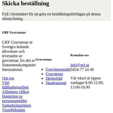
Skicka beställning
Fyll i formuläret för att göra en beställningsförfrågan på denna
utsmyckning.
GRF Gravstenar
GRF Gravstenar är
Sveriges ledande
tillverkare och
Kontakta oss
leverantör av
Gravstenar
gravstenar. En del av
Naturstenskompaniet
info@grf.se
Gravstensguide
International.
0454-77 24 40
Gravstenar
Om oss
Vår växel är öppen
Skötselråd
Vårt
vardagar 8.00-12.00,
Skadegaranti
hållbarhetsarbete
13.00-16.00
Allmänna villkor
Hantering av
personuppgifter
Samarbetspartners
Visselblåsning