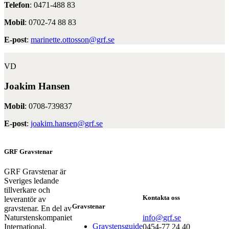
Telefon
: 0471-488 83
Mobil
: 0702-74 88 83
E-post
:
marinette.ottosson@grf.se
VD
Joakim Hansen
Mobil
: 0708-739837
E-post
:
joakim.hansen@grf.se
GRF Gravstenar
GRF Gravstenar är
Sveriges ledande
tillverkare och
Kontakta oss
leverantör av
Gravstenar
gravstenar. En del av
Naturstenskompaniet
info@grf.se
Gravstensguide
International.
0454-77 24 40