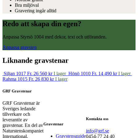
Bra miljöval
Gravering ingår alltid
Redo att skapa din egen?
Anpassa Styrsö 1004 med dekor, text och utföranden.
Anpassa gravsten
Liknande gravstenar
Siljan 1017
Fr. 26 560 kr
I lager
Hönö 1010
Fr. 14 490 kr
I lager
Rahma 1015
Fr. 26 830 kr
I lager
GRF Gravstenar
GRF Gravstenar är
Sveriges ledande
tillverkare och
Kontakta oss
leverantör av
Gravstenar
gravstenar. En del av
Naturstenskompaniet
info@grf.se
Gravstensguide
International.
0454-77 24 40