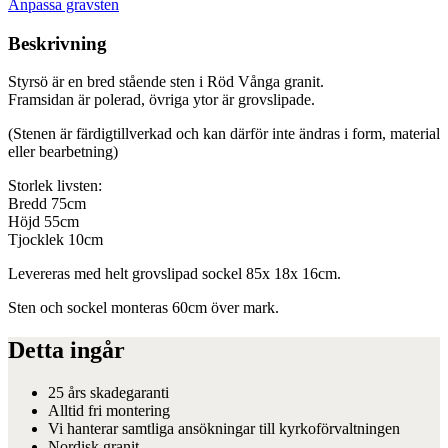
Anpassa gravsten
Beskrivning
Styrsö är en bred stående sten i Röd Vånga granit.
Framsidan är polerad, övriga ytor är grovslipade.
(Stenen är färdigtillverkad och kan därför inte ändras i form, material
eller bearbetning)
Storlek livsten:
Bredd 75cm
Höjd 55cm
Tjocklek 10cm
Levereras med helt grovslipad sockel 85x 18x 16cm.
Sten och sockel monteras 60cm över mark.
Detta ingår
25 års skadegaranti
Alltid fri montering
Vi hanterar samtliga ansökningar till kyrkoförvaltningen
Nordisk granit