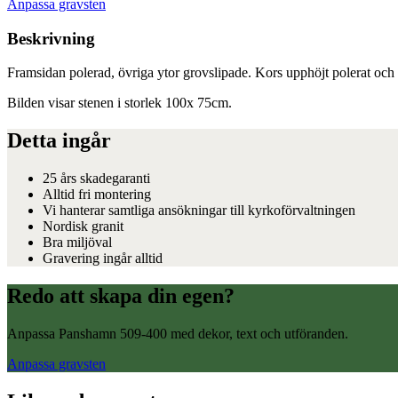
Anpassa gravsten
Beskrivning
Framsidan polerad, övriga ytor grovslipade. Kors upphöjt polerat och fö
Bilden visar stenen i storlek 100x 75cm.
Detta ingår
25 års skadegaranti
Alltid fri montering
Vi hanterar samtliga ansökningar till kyrkoförvaltningen
Nordisk granit
Bra miljöval
Gravering ingår alltid
Redo att skapa din egen?
Anpassa Panshamn 509-400 med dekor, text och utföranden.
Anpassa gravsten