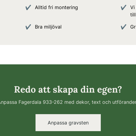
Alltid fri montering
Vi
ti
Bra miljöval
Gr
Redo att skapa din egen?
npassa Fagerdala 933-262 med dekor, text och utförande
Anpassa gravsten