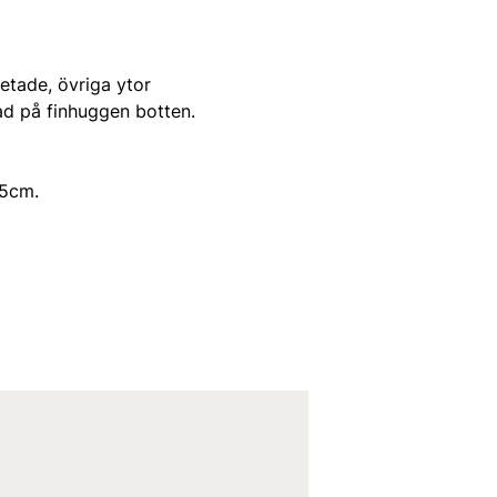
etade, övriga ytor
ad på finhuggen botten.
55cm.