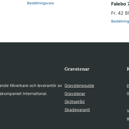
Beställningsvara
Falebo
Fr. 42 8
Beställnin
Gravstenar
nde tillverkare och leverantör av
Gravstensguide
i
skompaniet International.
Gravstenar
0
Skötselråd
Skadegaranti
V
8