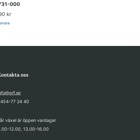
 731-000
90 kr
gsvara
Kontakta oss
nfo@grf.se
454-77 24 40
år växel är öppen vardagar
.00-12.00, 13.00-16.00