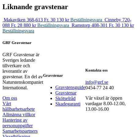
Liknande gravstenar
Makaviken 368-613
Fr. 30 130 kr
Beställningsvara
Cinneby 720-
088
Fr. 28 880 kr
Beställningsvara
Ramstorp 408-301
Fr. 30 130 kr
Beställningsvara
GRF Gravstenar
GRF Gravstenar är
Sveriges ledande
tillverkare och
Kontakta oss
leverantör av
Gravstenar
gravstenar. En del av
Naturstenskompaniet
info@grf.se
Gravstensguide
International.
0454-77 24 40
Gravstenar
Om oss
Vår växel är öppen
Skötselråd
Vårt
vardagar 8.00-12.00,
Skadegaranti
hållbarhetsarbete
13.00-16.00
Allmänna villkor
Hantering av
personuppgifter
Samarbetspartners
Visselblåsning