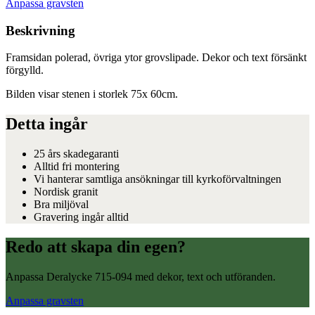
Anpassa gravsten
Beskrivning
Framsidan polerad, övriga ytor grovslipade. Dekor och text försänkt
förgylld.
Bilden visar stenen i storlek 75x 60cm.
Detta ingår
25 års skadegaranti
Alltid fri montering
Vi hanterar samtliga ansökningar till kyrkoförvaltningen
Nordisk granit
Bra miljöval
Gravering ingår alltid
Redo att skapa din egen?
Anpassa Deralycke 715-094 med dekor, text och utföranden.
Anpassa gravsten