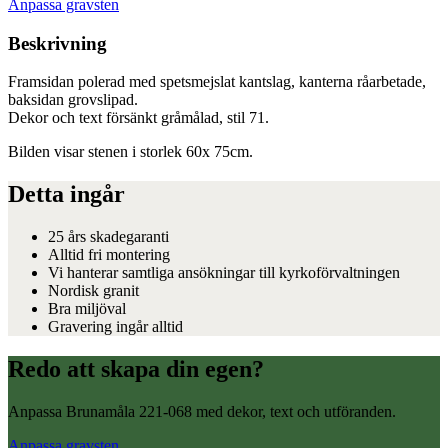
Anpassa gravsten
Beskrivning
Framsidan polerad med spetsmejslat kantslag, kanterna råarbetade,
baksidan grovslipad.
Dekor och text försänkt gråmålad, stil 71.
Bilden visar stenen i storlek 60x 75cm.
Detta ingår
25 års skadegaranti
Alltid fri montering
Vi hanterar samtliga ansökningar till kyrkoförvaltningen
Nordisk granit
Bra miljöval
Gravering ingår alltid
Redo att skapa din egen?
Anpassa Brunamåla 221-068 med dekor, text och utföranden.
Anpassa gravsten