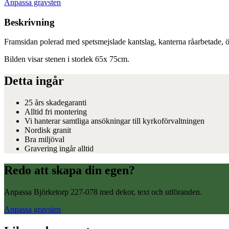
Anpassa gravsten
Beskrivning
Framsidan polerad med spetsmejslade kantslag, kanterna råarbetade, öv
Bilden visar stenen i storlek 65x 75cm.
Detta ingår
25 års skadegaranti
Alltid fri montering
Vi hanterar samtliga ansökningar till kyrkoförvaltningen
Nordisk granit
Bra miljöval
Gravering ingår alltid
Redo att skapa din egen?
Anpassa Björketorp 227-078 med dekor, text och utföranden.
Anpassa gravsten