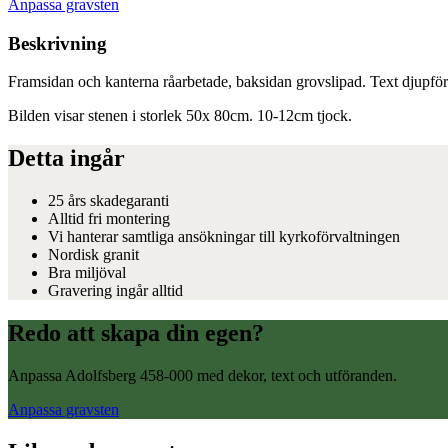
Anpassa gravsten
Beskrivning
Framsidan och kanterna råarbetade, baksidan grovslipad. Text djupförs
Bilden visar stenen i storlek 50x 80cm. 10-12cm tjock.
Detta ingår
25 års skadegaranti
Alltid fri montering
Vi hanterar samtliga ansökningar till kyrkoförvaltningen
Nordisk granit
Bra miljöval
Gravering ingår alltid
Redo att skapa din egen?
Anpassa Adolfsberg 458-000 med dekor, text och utföranden.
Anpassa gravsten